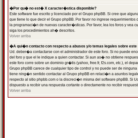
�Por qu� no est� X caracter�stica disponible?
Este software fue escrito y licenciado por el Grupo phpBB. Si cree que algun
que tiene lo que decir el Grupo phpBB. Por favor no ingrese requerimientos
la programaci�n de nuevas caracter�sticas. Por favor, lea los foros y vea c
siga los procedimientos ah� descritos.
Volver arriba
�A qui�n contacto con respecto a abusos y/o temas legales sobre este 
Ud. deber�a contactarse con el administrador de este foro. Si no puede enc
del foro y que el le indique a quien contactar. Si aun as� no obtiene resp
este foro corre sobre un dominio gr�tis (yahoo, free.fr, f2s.com, etc.), el d
Grupo phpBB carece de cualquier tipo de control y no puede ser de ninguna
tiene ning�n sentido contactar al Grupo phpBB en relaci�n a asuntos legal
respecto al sitio phpbb.com o la discreci�n misma del software phpBB. Si U
dispuesto a recibir una respuesta cortante o directamente no recibir respuest
Volver arriba