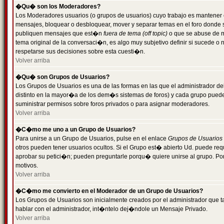
�Qu� son los Moderadores?
Los Moderadores usuarios (o grupos de usuarios) cuyo trabajo es mantener 
mensajes, bloquear o desbloquear, mover y separar temas en el foro donde
publiquen mensajes que est�n
fuera de tema (off topic)
o que se abuse de ma
tema original de la conversaci�n, es algo muy subjetivo definir si sucede 
respetarse sus decisiones sobre esta cuesti�n.
Volver arriba
�Qu� son Grupos de Usuarios?
Los Grupos de Usuarios es una de las formas en las que el administrador de
distinto en la mayor�a de los dem�s sistemas de foros) y cada grupo puede te
suministrar permisos sobre foros privados o para asignar moderadores.
Volver arriba
�C�mo me uno a un Grupo de Usuarios?
Para unirse a un Grupo de Usuarios, pulse en el enlace
Grupos de Usuarios
otros pueden tener usuarios ocultos. Si el Grupo est� abierto Ud. puede re
aprobar su petici�n; pueden preguntarle porqu� quiere unirse al grupo. Por
motivos.
Volver arriba
�C�mo me convierto en el Moderador de un Grupo de Usuarios?
Los Grupos de Usuarios son inicialmente creados por el administrador que
hablar con el administrador, int�ntelo dej�ndole un Mensaje Privado.
Volver arriba