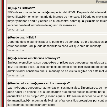
Format
�Qu� es BBCode?
BBCode es una implementaci�n especial del HTML. Depende del administrad
de verificaci�n en el formulario de ingreso de mensaje. BBCode es muy simila
mayor y menor < and > y ofrece un buen control sobre qu� y c�mo se mue
acceder desde el formulario de ingreso de mensajes.
Volver arriba
�Puedo usar HTML?
Depende de si el administrador lo permite y de ser as�, qu� etiquetas est�
estar habilitado, Ud. puede deshabilitarlo cada vez que crea un mensaje.
Volver arriba
�Qu� son los emoticonos o Smileys?
Smileys, o emoticons, son peque�os gr�ficos que pueden ser usados para 
feliz, :( significa triste. La lista completa de emoticonos (smileys) puede s
administrador considera que su mensaje se ha vuelto ilegible por este motivo
Volver arriba
�Puedo colocar im�genes en los mensajes?
Las im�genes pueden ser adheridas en sus mensajes. Sin embargo, de mome
debe hacer un enlace URL a una imagen que quiere que se muestre, por ej.
encuentren en su propio PC (a menos que su PC sea un servidor de WEB c
de autentificaci�n (cuentas de Hotmail o Yahoo, sitios protegidos por contr
correspondiente (de estar permitido).