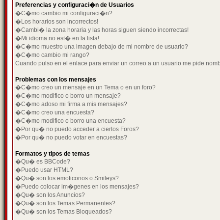
Preferencias y configuraci�n de Usuarios
�C�mo cambio mi configuraci�n?
�Los horarios son incorrectos!
�Cambi� la zona horaria y las horas siguen siendo incorrectas!
�Mi idioma no est� en la lista!
�C�mo muestro una imagen debajo de mi nombre de usuario?
�C�mo cambio mi rango?
Cuando pulso en el enlace para enviar un correo a un usuario me pide nom
Problemas con los mensajes
�C�mo creo un mensaje en un Tema o en un foro?
�C�mo modifico o borro un mensaje?
�C�mo adoso mi firma a mis mensajes?
�C�mo creo una encuesta?
�C�mo modifico o borro una encuesta?
�Por qu� no puedo acceder a ciertos Foros?
�Por qu� no puedo votar en encuestas?
Formatos y tipos de temas
�Qu� es BBCode?
�Puedo usar HTML?
�Qu� son los emoticonos o Smileys?
�Puedo colocar im�genes en los mensajes?
�Qu� son los Anuncios?
�Qu� son los Temas Permanentes?
�Qu� son los Temas Bloqueados?