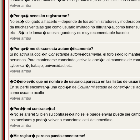
contrase�a. Generalmente �ste es el problema; si no, contacte con el admini
Volver arriba
�Por qu� necesito registrarme?
No est� obligado a hacerlo -- depende de los administradores y moderadores
da muchas ventajas que como usuario invitado no difrutar�a, como tener su
etc... S�lo le tomar� unos segundos y es muy recomendable hacerlo.
Volver arriba
�Por qu� me desconecta autom�ticamente?
Si no activa la opci�n
Conectarme autom�ticamente
, el foro s�lo lo mant
personas. Para mantenerse conectado, active la opci�n al momento de cone
cyber-caf�, trabajo, universidad, etc.
Volver arriba
�C�mo evito que mi nombre de usuario aparezca en las listas de usuar
En su perfil encontrar� una opci�n de
Ocultar mi estado de conexi�n
; si 
como usuario oculto.
Volver arriba
�Perd� mi contrase�a!
�No se altere! Si bien su contrase�a no se le puede enviar puede ser camb
instrucciones y podr� volver a conectarse casi de inmediato.
Volver arriba
�Me registr� pero no puedo conectarme!