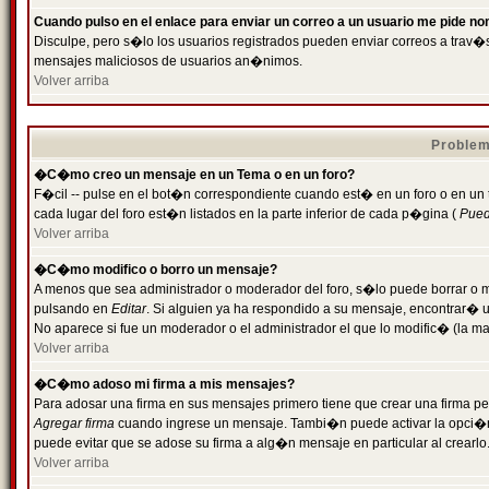
Cuando pulso en el enlace para enviar un correo a un usuario me pide n
Disculpe, pero s�lo los usuarios registrados pueden enviar correos a trav�s 
mensajes maliciosos de usuarios an�nimos.
Volver arriba
Problem
�C�mo creo un mensaje en un Tema o en un foro?
F�cil -- pulse en el bot�n correspondiente cuando est� en un foro o en un
cada lugar del foro est�n listados en la parte inferior de cada p�gina (
Puede
Volver arriba
�C�mo modifico o borro un mensaje?
A menos que sea administrador o moderador del foro, s�lo puede borrar o 
pulsando en
Editar
. Si alguien ya ha respondido a su mensaje, encontrar� 
No aparece si fue un moderador o el administrador el que lo modific� (la ma
Volver arriba
�C�mo adoso mi firma a mis mensajes?
Para adosar una firma en sus mensajes primero tiene que crear una firma pe
Agregar firma
cuando ingrese un mensaje. Tambi�n puede activar la opci�n 
puede evitar que se adose su firma a alg�n mensaje en particular al crearlo
Volver arriba