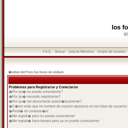
los f
w
F.A.Q.
Buscar
Lista de Miembros
Grupos de Usuarios
�ndice del Foro los foros de nódulo
Problemas para Registrarse y Conectarse
�Por qu� no puedo conectarme?
�Por qu� necesito registrarme?
�Por qu� me desconecta autom�ticamente?
�C�mo evito que mi nombre de usuario aparezca en las listas de usuarios
�Perd� mi contrase�a!
�Me registr� pero no puedo conectarme!
�Me registr� hace tiempo pero ya no puedo conectarme!