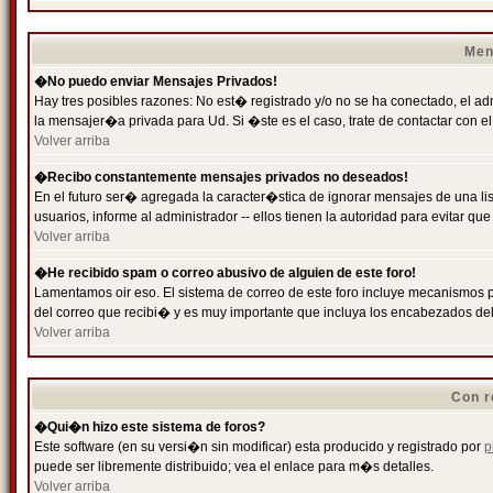
Men
�No puedo enviar Mensajes Privados!
Hay tres posibles razones: No est� registrado y/o no se ha conectado, el ad
la mensajer�a privada para Ud. Si �ste es el caso, trate de contactar con el
Volver arriba
�Recibo constantemente mensajes privados no deseados!
En el futuro ser� agregada la caracter�stica de ignorar mensajes de una l
usuarios, informe al administrador -- ellos tienen la autoridad para evitar 
Volver arriba
�He recibido spam o correo abusivo de alguien de este foro!
Lamentamos oir eso. El sistema de correo de este foro incluye mecanismos p
del correo que recibi� y es muy importante que incluya los encabezados de
Volver arriba
Con r
�Qui�n hizo este sistema de foros?
Este software (en su versi�n sin modificar) esta producido y registrado por
p
puede ser libremente distribuido; vea el enlace para m�s detalles.
Volver arriba