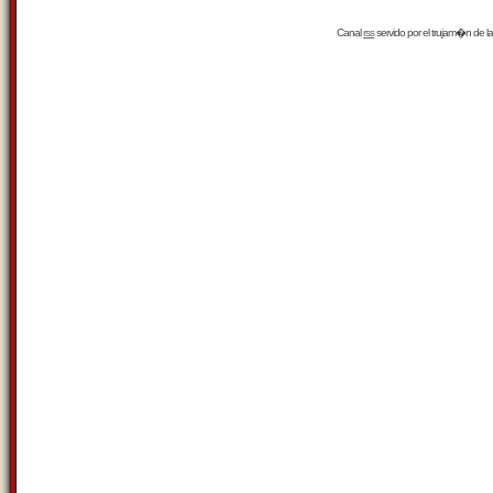
Canal
rss
servido por el
trujam�n
de la