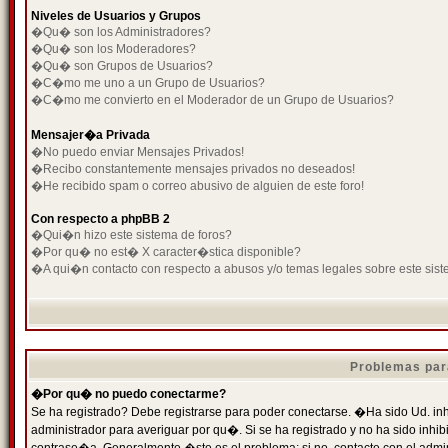
Niveles de Usuarios y Grupos
�Qu� son los Administradores?
�Qu� son los Moderadores?
�Qu� son Grupos de Usuarios?
�C�mo me uno a un Grupo de Usuarios?
�C�mo me convierto en el Moderador de un Grupo de Usuarios?
Mensajer�a Privada
�No puedo enviar Mensajes Privados!
�Recibo constantemente mensajes privados no deseados!
�He recibido spam o correo abusivo de alguien de este foro!
Con respecto a phpBB 2
�Qui�n hizo este sistema de foros?
�Por qu� no est� X caracter�stica disponible?
�A qui�n contacto con respecto a abusos y/o temas legales sobre este sist
Problemas par
�Por qu� no puedo conectarme?
Se ha registrado? Debe registrarse para poder conectarse. �Ha sido Ud. inh
administrador para averiguar por qu�. Si se ha registrado y no ha sido inh