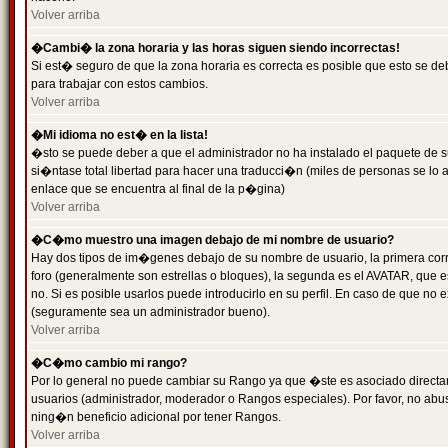
Volver arriba
�Cambi� la zona horaria y las horas siguen siendo incorrectas!
Si est� seguro de que la zona horaria es correcta es posible que esto se d
para trabajar con estos cambios.
Volver arriba
�Mi idioma no est� en la lista!
�sto se puede deber a que el administrador no ha instalado el paquete de s
si�ntase total libertad para hacer una traducci�n (miles de personas se lo
enlace que se encuentra al final de la p�gina)
Volver arriba
�C�mo muestro una imagen debajo de mi nombre de usuario?
Hay dos tipos de im�genes debajo de su nombre de usuario, la primera co
foro (generalmente son estrellas o bloques), la segunda es el AVATAR, que 
no. Si es posible usarlos puede introducirlo en su perfil. En caso de que no
(seguramente sea un administrador bueno).
Volver arriba
�C�mo cambio mi rango?
Por lo general no puede cambiar su Rango ya que �ste es asociado directame
usuarios (administrador, moderador o Rangos especiales). Por favor, no ab
ning�n beneficio adicional por tener Rangos.
Volver arriba