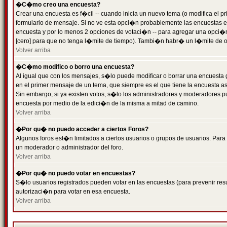
�C�mo creo una encuesta?
Crear una encuesta es f�cil -- cuando inicia un nuevo tema (o modifica el
formulario de mensaje. Si no ve esta opci�n probablemente las encuestas es
encuesta y por lo menos 2 opciones de votaci�n -- para agregar una opci�
[cero] para que no tenga l�mite de tiempo). Tambi�n habr� un l�mite de op
Volver arriba
�C�mo modifico o borro una encuesta?
Al igual que con los mensajes, s�lo puede modificar o borrar una encuesta 
en el primer mensaje de un tema, que siempre es el que tiene la encuesta as
Sin embargo, si ya existen votos, s�lo los administradores y moderadores pu
encuesta por medio de la edici�n de la misma a mitad de camino.
Volver arriba
�Por qu� no puedo acceder a ciertos Foros?
Algunos foros est�n limitados a ciertos usuarios o grupos de usuarios. Para 
un moderador o administrador del foro.
Volver arriba
�Por qu� no puedo votar en encuestas?
S�lo usuarios registrados pueden votar en las encuestas (para prevenir resu
autorizaci�n para votar en esa encuesta.
Volver arriba