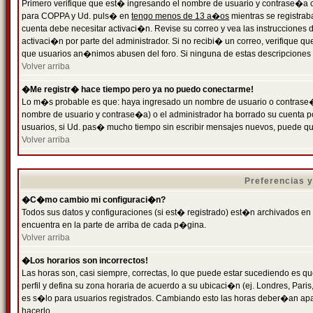
Primero verifique que est� ingresando el nombre de usuario y contrase�a cor
para COPPA y Ud. puls� en
tengo menos de 13 a�os
mientras se registrab
cuenta debe necesitar activaci�n. Revise su correo y vea las instrucciones d
activaci�n por parte del administrador. Si no recibi� un correo, verifique qu
que usuarios an�nimos abusen del foro. Si ninguna de estas descripciones c
Volver arriba
�Me registr� hace tiempo pero ya no puedo conectarme!
Lo m�s probable es que: haya ingresado un nombre de usuario o contrase�a
nombre de usuario y contrase�a) o el administrador ha borrado su cuenta p
usuarios, si Ud. pas� mucho tiempo sin escribir mensajes nuevos, puede qu
Volver arriba
Preferencias 
�C�mo cambio mi configuraci�n?
Todos sus datos y configuraciones (si est� registrado) est�n archivados en
encuentra en la parte de arriba de cada p�gina.
Volver arriba
�Los horarios son incorrectos!
Las horas son, casi siempre, correctas, lo que puede estar sucediendo es que
perfil y defina su zona horaria de acuerdo a su ubicaci�n (ej. Londres, Par
es s�lo para usuarios registrados. Cambiando esto las horas deber�an apar
hacerlo.