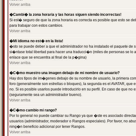
Volver arriba
�Cambi� la zona horaria y las horas siguen siendo incorrectas!
Si est� seguro de que la zona horaria es correcta es posible que esto se d
para trabajar con estos cambios.
Volver arriba
�Mi idioma no est� en la lista!
�sto se puede deber a que el administrador no ha instalado el paquete de s
si�ntase total libertad para hacer una traducci�n (miles de personas se lo
enlace que se encuentra al final de la p�gina)
Volver arriba
�C�mo muestro una imagen debajo de mi nombre de usuario?
Hay dos tipos de im�genes debajo de su nombre de usuario, la primera co
foro (generalmente son estrellas o bloques), la segunda es el AVATAR, que 
no. Si es posible usarlos puede introducirlo en su perfil. En caso de que no
(seguramente sea un administrador bueno).
Volver arriba
�C�mo cambio mi rango?
Por lo general no puede cambiar su Rango ya que �ste es asociado directame
usuarios (administrador, moderador o Rangos especiales). Por favor, no ab
ning�n beneficio adicional por tener Rangos.
Volver arriba