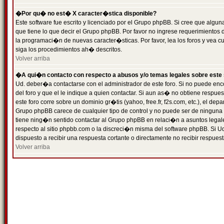
�Por qu� no est� X caracter�stica disponible?
Este software fue escrito y licenciado por el Grupo phpBB. Si cree que algun
que tiene lo que decir el Grupo phpBB. Por favor no ingrese requerimientos
la programaci�n de nuevas caracter�sticas. Por favor, lea los foros y vea c
siga los procedimientos ah� descritos.
Volver arriba
�A qui�n contacto con respecto a abusos y/o temas legales sobre este 
Ud. deber�a contactarse con el administrador de este foro. Si no puede enc
del foro y que el le indique a quien contactar. Si aun as� no obtiene resp
este foro corre sobre un dominio gr�tis (yahoo, free.fr, f2s.com, etc.), el d
Grupo phpBB carece de cualquier tipo de control y no puede ser de ninguna
tiene ning�n sentido contactar al Grupo phpBB en relaci�n a asuntos legal
respecto al sitio phpbb.com o la discreci�n misma del software phpBB. Si U
dispuesto a recibir una respuesta cortante o directamente no recibir respuest
Volver arriba