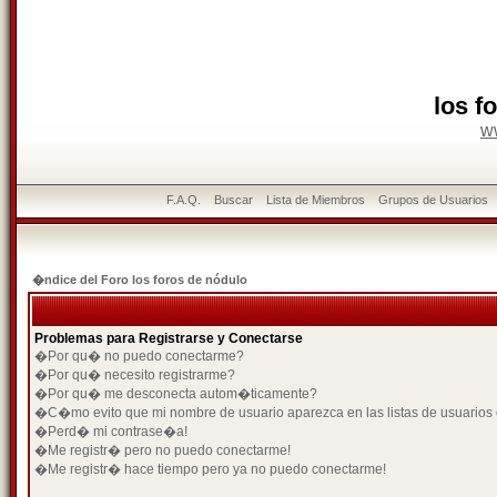
los f
w
F.A.Q.
Buscar
Lista de Miembros
Grupos de Usuarios
�ndice del Foro los foros de nódulo
Problemas para Registrarse y Conectarse
�Por qu� no puedo conectarme?
�Por qu� necesito registrarme?
�Por qu� me desconecta autom�ticamente?
�C�mo evito que mi nombre de usuario aparezca en las listas de usuarios
�Perd� mi contrase�a!
�Me registr� pero no puedo conectarme!
�Me registr� hace tiempo pero ya no puedo conectarme!