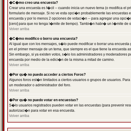
�C�mo creo una encuesta?
Crear una encuesta es f�cil -- cuando inicia un nuevo tema (o modifica el
formulario de mensaje. Si no ve esta opci�n probablemente las encuestas es
encuesta y por lo menos 2 opciones de votaci�n -- para agregar una opci�
[cero] para que no tenga l�mite de tiempo). Tambi�n habr� un l�mite de op
Volver arriba
�C�mo modifico o borro una encuesta?
Al igual que con los mensajes, s�lo puede modificar o borrar una encuesta 
en el primer mensaje de un tema, que siempre es el que tiene la encuesta as
Sin embargo, si ya existen votos, s�lo los administradores y moderadores pu
encuesta por medio de la edici�n de la misma a mitad de camino.
Volver arriba
�Por qu� no puedo acceder a ciertos Foros?
Algunos foros est�n limitados a ciertos usuarios o grupos de usuarios. Para 
un moderador o administrador del foro.
Volver arriba
�Por qu� no puedo votar en encuestas?
S�lo usuarios registrados pueden votar en las encuestas (para prevenir resu
autorizaci�n para votar en esa encuesta.
Volver arriba