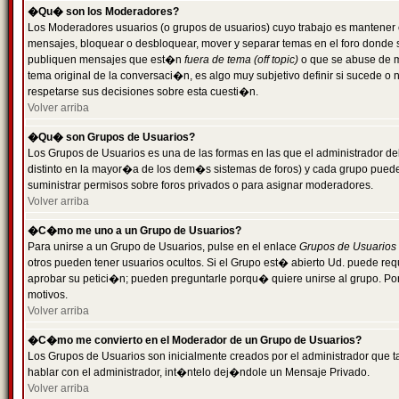
�Qu� son los Moderadores?
Los Moderadores usuarios (o grupos de usuarios) cuyo trabajo es mantener 
mensajes, bloquear o desbloquear, mover y separar temas en el foro donde
publiquen mensajes que est�n
fuera de tema (off topic)
o que se abuse de ma
tema original de la conversaci�n, es algo muy subjetivo definir si sucede 
respetarse sus decisiones sobre esta cuesti�n.
Volver arriba
�Qu� son Grupos de Usuarios?
Los Grupos de Usuarios es una de las formas en las que el administrador de
distinto en la mayor�a de los dem�s sistemas de foros) y cada grupo puede te
suministrar permisos sobre foros privados o para asignar moderadores.
Volver arriba
�C�mo me uno a un Grupo de Usuarios?
Para unirse a un Grupo de Usuarios, pulse en el enlace
Grupos de Usuarios
otros pueden tener usuarios ocultos. Si el Grupo est� abierto Ud. puede re
aprobar su petici�n; pueden preguntarle porqu� quiere unirse al grupo. Por
motivos.
Volver arriba
�C�mo me convierto en el Moderador de un Grupo de Usuarios?
Los Grupos de Usuarios son inicialmente creados por el administrador que
hablar con el administrador, int�ntelo dej�ndole un Mensaje Privado.
Volver arriba