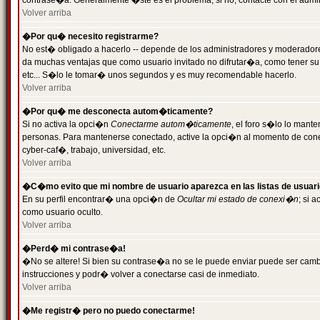
contrase�a. Generalmente �ste es el problema; si no, contacte con el admini
Volver arriba
�Por qu� necesito registrarme?
No est� obligado a hacerlo -- depende de los administradores y moderadores
da muchas ventajas que como usuario invitado no difrutar�a, como tener su
etc... S�lo le tomar� unos segundos y es muy recomendable hacerlo.
Volver arriba
�Por qu� me desconecta autom�ticamente?
Si no activa la opci�n
Conectarme autom�ticamente
, el foro s�lo lo mant
personas. Para mantenerse conectado, active la opci�n al momento de cone
cyber-caf�, trabajo, universidad, etc.
Volver arriba
�C�mo evito que mi nombre de usuario aparezca en las listas de usuar
En su perfil encontrar� una opci�n de
Ocultar mi estado de conexi�n
; si 
como usuario oculto.
Volver arriba
�Perd� mi contrase�a!
�No se altere! Si bien su contrase�a no se le puede enviar puede ser camb
instrucciones y podr� volver a conectarse casi de inmediato.
Volver arriba
�Me registr� pero no puedo conectarme!