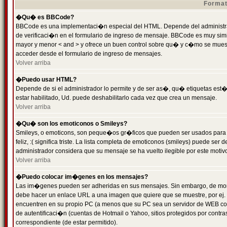
Format
�Qu� es BBCode?
BBCode es una implementaci�n especial del HTML. Depende del administrad
de verificaci�n en el formulario de ingreso de mensaje. BBCode es muy simila
mayor y menor < and > y ofrece un buen control sobre qu� y c�mo se mue
acceder desde el formulario de ingreso de mensajes.
Volver arriba
�Puedo usar HTML?
Depende de si el administrador lo permite y de ser as�, qu� etiquetas est�
estar habilitado, Ud. puede deshabilitarlo cada vez que crea un mensaje.
Volver arriba
�Qu� son los emoticonos o Smileys?
Smileys, o emoticons, son peque�os gr�ficos que pueden ser usados para 
feliz, :( significa triste. La lista completa de emoticonos (smileys) puede s
administrador considera que su mensaje se ha vuelto ilegible por este motivo
Volver arriba
�Puedo colocar im�genes en los mensajes?
Las im�genes pueden ser adheridas en sus mensajes. Sin embargo, de mome
debe hacer un enlace URL a una imagen que quiere que se muestre, por ej.
encuentren en su propio PC (a menos que su PC sea un servidor de WEB c
de autentificaci�n (cuentas de Hotmail o Yahoo, sitios protegidos por contr
correspondiente (de estar permitido).