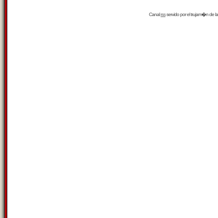
Canal
rss
servido por el
trujam�n
de la