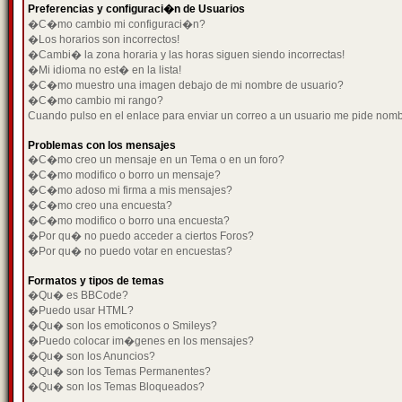
Preferencias y configuraci�n de Usuarios
�C�mo cambio mi configuraci�n?
�Los horarios son incorrectos!
�Cambi� la zona horaria y las horas siguen siendo incorrectas!
�Mi idioma no est� en la lista!
�C�mo muestro una imagen debajo de mi nombre de usuario?
�C�mo cambio mi rango?
Cuando pulso en el enlace para enviar un correo a un usuario me pide nom
Problemas con los mensajes
�C�mo creo un mensaje en un Tema o en un foro?
�C�mo modifico o borro un mensaje?
�C�mo adoso mi firma a mis mensajes?
�C�mo creo una encuesta?
�C�mo modifico o borro una encuesta?
�Por qu� no puedo acceder a ciertos Foros?
�Por qu� no puedo votar en encuestas?
Formatos y tipos de temas
�Qu� es BBCode?
�Puedo usar HTML?
�Qu� son los emoticonos o Smileys?
�Puedo colocar im�genes en los mensajes?
�Qu� son los Anuncios?
�Qu� son los Temas Permanentes?
�Qu� son los Temas Bloqueados?