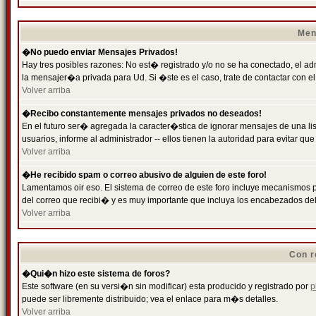
Men
�No puedo enviar Mensajes Privados!
Hay tres posibles razones: No est� registrado y/o no se ha conectado, el ad
la mensajer�a privada para Ud. Si �ste es el caso, trate de contactar con el
Volver arriba
�Recibo constantemente mensajes privados no deseados!
En el futuro ser� agregada la caracter�stica de ignorar mensajes de una l
usuarios, informe al administrador -- ellos tienen la autoridad para evitar 
Volver arriba
�He recibido spam o correo abusivo de alguien de este foro!
Lamentamos oir eso. El sistema de correo de este foro incluye mecanismos p
del correo que recibi� y es muy importante que incluya los encabezados de
Volver arriba
Con r
�Qui�n hizo este sistema de foros?
Este software (en su versi�n sin modificar) esta producido y registrado por
p
puede ser libremente distribuido; vea el enlace para m�s detalles.
Volver arriba