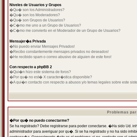
Niveles de Usuarios y Grupos
�Qu� son los Administradores?
�Qu� son los Moderadores?
�Qu� son Grupos de Usuarios?
�C�mo me uno a un Grupo de Usuarios?
�C�mo me convierto en el Moderador de un Grupo de Usuarios?
Mensajer�a Privada
�No puedo enviar Mensajes Privados!
�Recibo constantemente mensajes privados no deseados!
�He recibido spam o correo abusivo de alguien de este foro!
Con respecto a phpBB 2
�Qui�n hizo este sistema de foros?
�Por qu� no est� X caracter�stica disponible?
�A qui�n contacto con respecto a abusos y/o temas legales sobre este sist
Problemas par
�Por qu� no puedo conectarme?
Se ha registrado? Debe registrarse para poder conectarse. �Ha sido Ud. inh
administrador para averiguar por qu�. Si se ha registrado y no ha sido inh