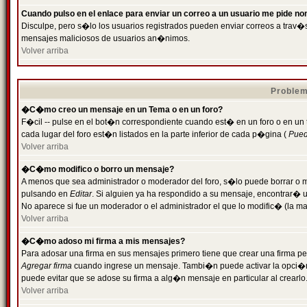
Cuando pulso en el enlace para enviar un correo a un usuario me pide n
Disculpe, pero s�lo los usuarios registrados pueden enviar correos a trav�s 
mensajes maliciosos de usuarios an�nimos.
Volver arriba
Problem
�C�mo creo un mensaje en un Tema o en un foro?
F�cil -- pulse en el bot�n correspondiente cuando est� en un foro o en un
cada lugar del foro est�n listados en la parte inferior de cada p�gina (
Puede
Volver arriba
�C�mo modifico o borro un mensaje?
A menos que sea administrador o moderador del foro, s�lo puede borrar o 
pulsando en
Editar
. Si alguien ya ha respondido a su mensaje, encontrar� 
No aparece si fue un moderador o el administrador el que lo modific� (la ma
Volver arriba
�C�mo adoso mi firma a mis mensajes?
Para adosar una firma en sus mensajes primero tiene que crear una firma pe
Agregar firma
cuando ingrese un mensaje. Tambi�n puede activar la opci�n 
puede evitar que se adose su firma a alg�n mensaje en particular al crearlo
Volver arriba