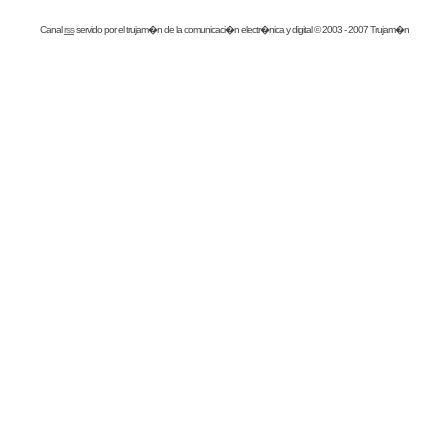
Canal
rss
servido por el
trujam�n
de la comunicaci�n electr�nica y digital © 2003 - 2007 Trujam�n