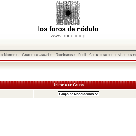
los foros de nódulo
www.nodulo.org
 de Miembros
Grupos de Usuarios
Reg�strese
Perfil
Con�ctese para revisar sus m
Unirse a un Grupo