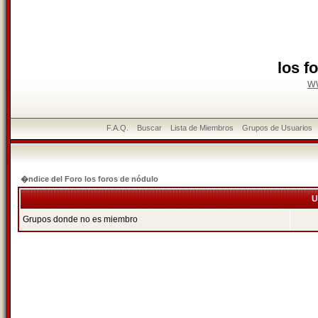
los f
w
F.A.Q.
Buscar
Lista de Miembros
Grupos de Usuarios
�ndice del Foro los foros de nódulo
U
Grupos donde no es miembro