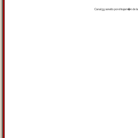
Canal
rss
servido por el
trujam�n
de la