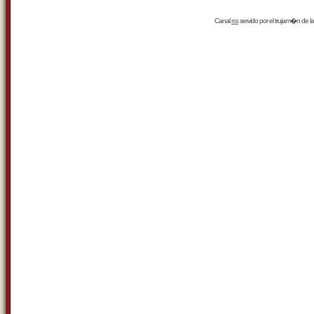
Canal
rss
servido por el
trujam�n
de la