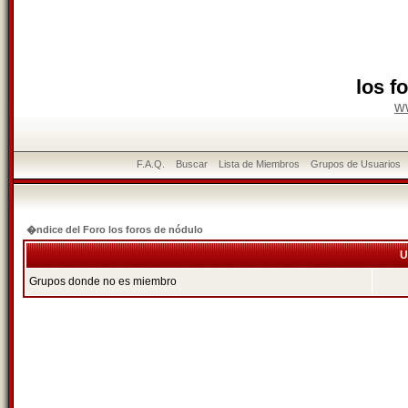
los f
w
F.A.Q.
Buscar
Lista de Miembros
Grupos de Usuarios
�ndice del Foro los foros de nódulo
U
Grupos donde no es miembro