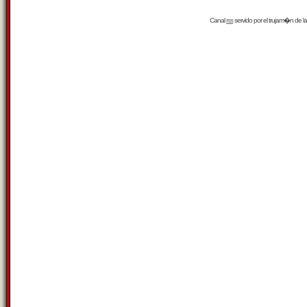
Canal
rss
servido por el
trujam�n
de la