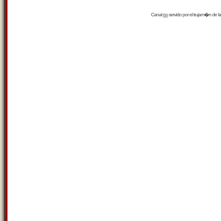
Canal
rss
servido por el
trujam�n
de la