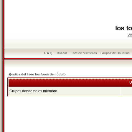
los f
w
F.A.Q.
Buscar
Lista de Miembros
Grupos de Usuarios
�ndice del Foro los foros de nódulo
U
Grupos donde no es miembro