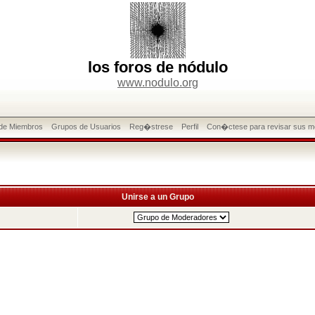
los foros de nódulo
www.nodulo.org
 de Miembros
Grupos de Usuarios
Reg�strese
Perfil
Con�ctese para revisar sus m
Unirse a un Grupo