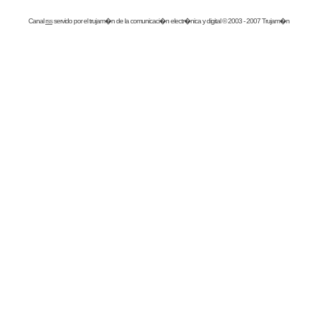
Canal
rss
servido por el
trujam�n
de la comunicaci�n electr�nica y digital © 2003 - 2007 Trujam�n