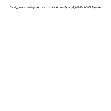
Canal
rss
servido por el
trujam�n
de la comunicaci�n electr�nica y digital © 2003 - 2007 Trujam�n