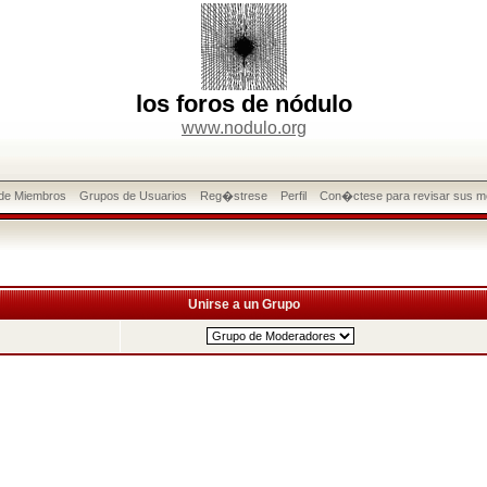
los foros de nódulo
www.nodulo.org
 de Miembros
Grupos de Usuarios
Reg�strese
Perfil
Con�ctese para revisar sus m
Unirse a un Grupo