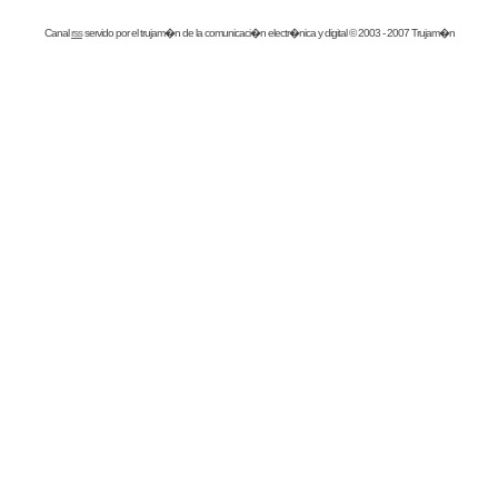
Canal
rss
servido por el
trujam�n
de la comunicaci�n electr�nica y digital © 2003 - 2007 Trujam�n