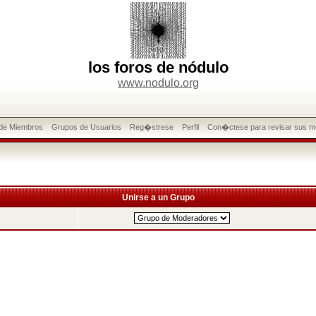
los foros de nódulo
www.nodulo.org
 de Miembros
Grupos de Usuarios
Reg�strese
Perfil
Con�ctese para revisar sus m
Unirse a un Grupo