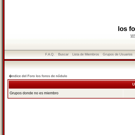
los f
w
F.A.Q.
Buscar
Lista de Miembros
Grupos de Usuarios
�ndice del Foro los foros de nódulo
U
Grupos donde no es miembro