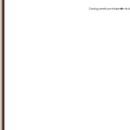
Canal
rss
servido por el
trujam�n
de la