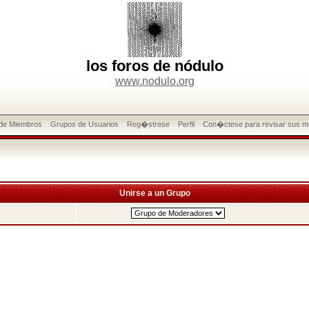
los foros de nódulo
www.nodulo.org
 de Miembros
Grupos de Usuarios
Reg�strese
Perfil
Con�ctese para revisar sus m
Unirse a un Grupo