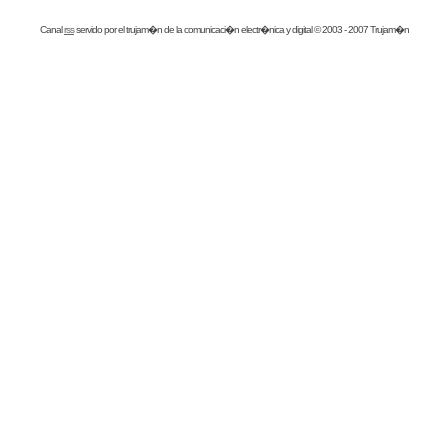
Canal
rss
servido por el
trujam�n
de la comunicaci�n electr�nica y digital © 2003 - 2007 Trujam�n