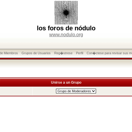
los foros de nódulo
www.nodulo.org
 de Miembros
Grupos de Usuarios
Reg�strese
Perfil
Con�ctese para revisar sus m
Unirse a un Grupo