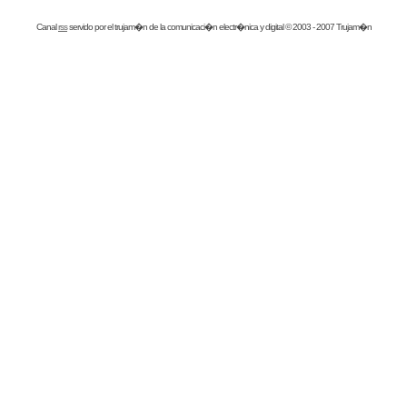
Canal
rss
servido por el
trujam�n
de la comunicaci�n electr�nica y digital © 2003 - 2007 Trujam�n