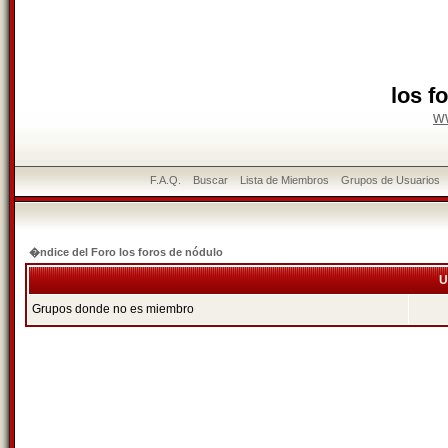
los f
w
F.A.Q.
Buscar
Lista de Miembros
Grupos de Usuarios
�ndice del Foro los foros de nódulo
U
Grupos donde no es miembro