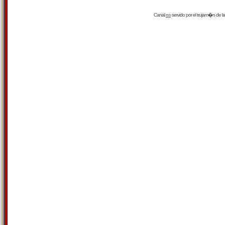
Canal
rss
servido por el
trujam�n
de la