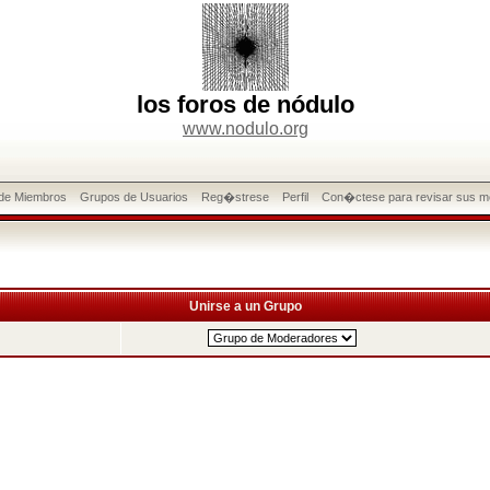
los foros de nódulo
www.nodulo.org
 de Miembros
Grupos de Usuarios
Reg�strese
Perfil
Con�ctese para revisar sus m
Unirse a un Grupo