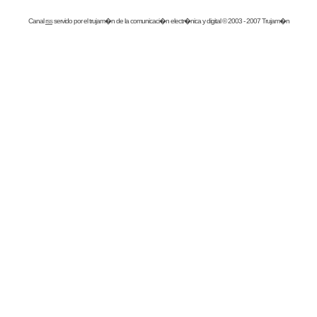
Canal
rss
servido por el
trujam�n
de la comunicaci�n electr�nica y digital © 2003 - 2007 Trujam�n