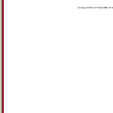
Canal
rss
servido por el
trujam�n
de la