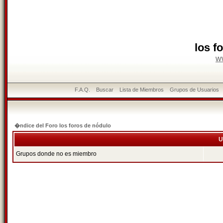
los f
w
F.A.Q.
Buscar
Lista de Miembros
Grupos de Usuarios
�ndice del Foro los foros de nódulo
U
Grupos donde no es miembro