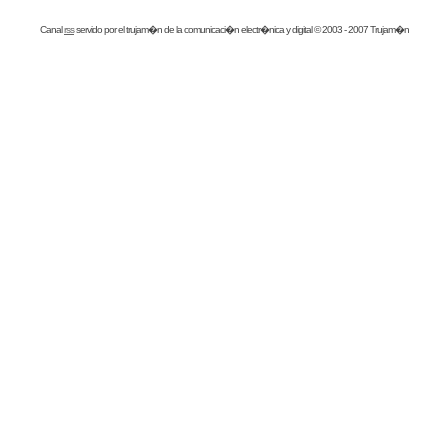
Canal
rss
servido por el
trujam�n
de la comunicaci�n electr�nica y digital © 2003 - 2007 Trujam�n