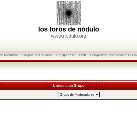
los foros de nódulo
www.nodulo.org
 de Miembros
Grupos de Usuarios
Reg�strese
Perfil
Con�ctese para revisar sus m
Unirse a un Grupo