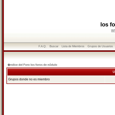
los f
w
F.A.Q.
Buscar
Lista de Miembros
Grupos de Usuarios
�ndice del Foro los foros de nódulo
U
Grupos donde no es miembro