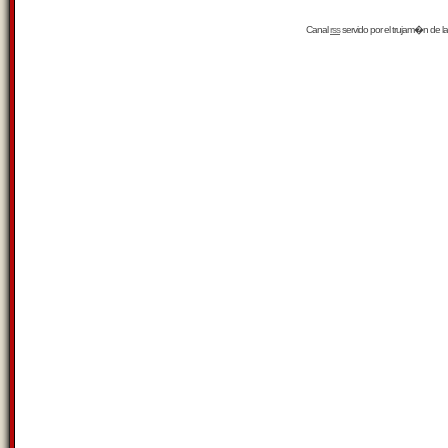
Canal
rss
servido por el
trujam�n
de la