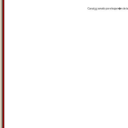
Canal
rss
servido por el
trujam�n
de la