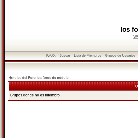
los f
w
F.A.Q.
Buscar
Lista de Miembros
Grupos de Usuarios
�ndice del Foro los foros de nódulo
U
Grupos donde no es miembro