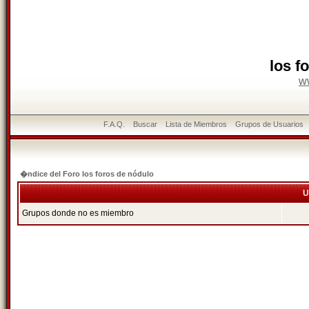
los f
w
F.A.Q.
Buscar
Lista de Miembros
Grupos de Usuarios
�ndice del Foro los foros de nódulo
U
Grupos donde no es miembro