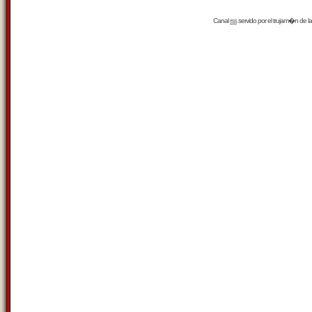
Canal
rss
servido por el
trujam�n
de la