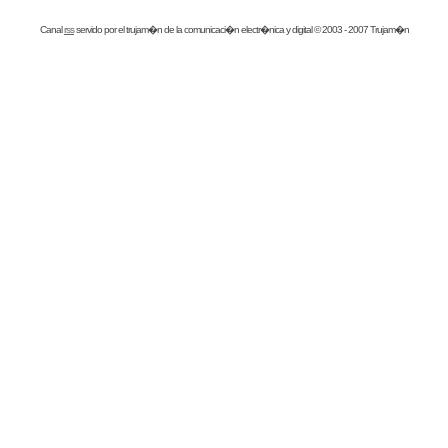
Canal
rss
servido por el
trujam�n
de la comunicaci�n electr�nica y digital © 2003 - 2007 Trujam�n