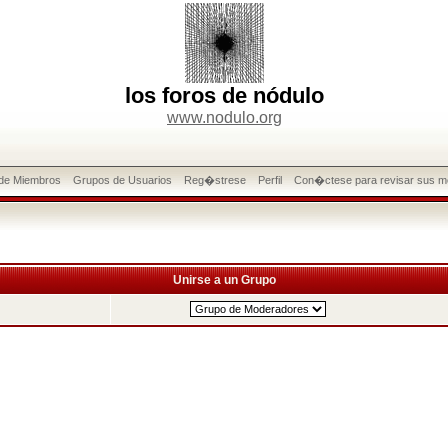
los foros de nódulo
www.nodulo.org
 de Miembros
Grupos de Usuarios
Reg�strese
Perfil
Con�ctese para revisar sus m
Unirse a un Grupo