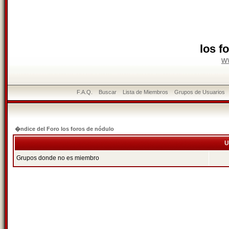
los f
w
F.A.Q.
Buscar
Lista de Miembros
Grupos de Usuarios
�ndice del Foro los foros de nódulo
U
Grupos donde no es miembro