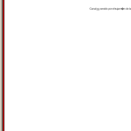
Canal
rss
servido por el
trujam�n
de la