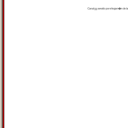
Canal
rss
servido por el
trujam�n
de la