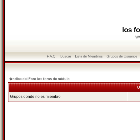
los f
w
F.A.Q.
Buscar
Lista de Miembros
Grupos de Usuarios
�ndice del Foro los foros de nódulo
U
Grupos donde no es miembro