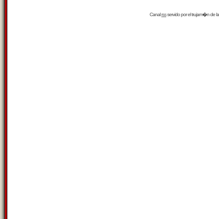
Canal
rss
servido por el
trujam�n
de la