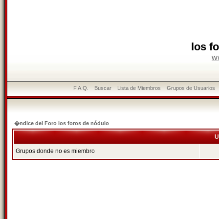
los f
w
F.A.Q.
Buscar
Lista de Miembros
Grupos de Usuarios
�ndice del Foro los foros de nódulo
U
Grupos donde no es miembro