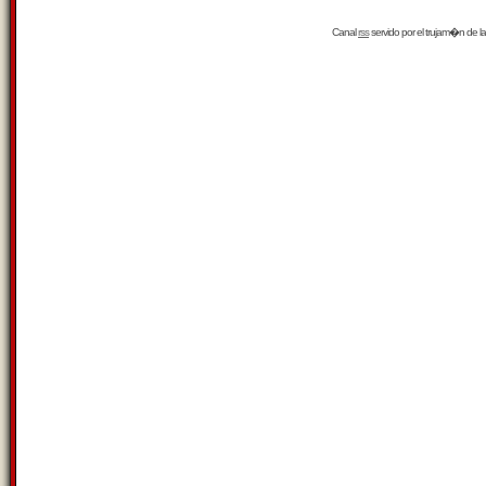
Canal
rss
servido por el
trujam�n
de la