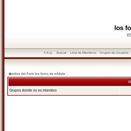
los f
w
F.A.Q.
Buscar
Lista de Miembros
Grupos de Usuarios
�ndice del Foro los foros de nódulo
U
Grupos donde no es miembro