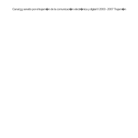
Canal
rss
servido por el
trujam�n
de la comunicaci�n electr�nica y digital © 2003 - 2007 Trujam�n