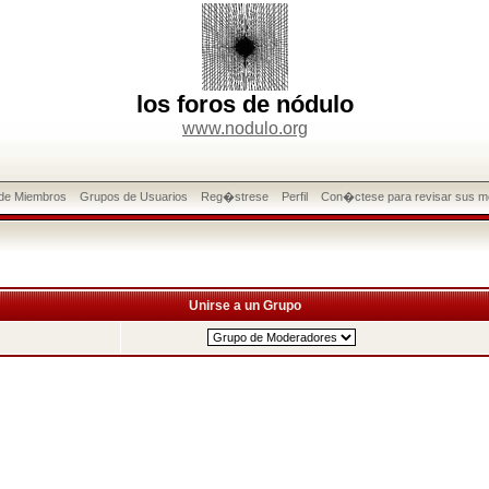
los foros de nódulo
www.nodulo.org
 de Miembros
Grupos de Usuarios
Reg�strese
Perfil
Con�ctese para revisar sus m
Unirse a un Grupo