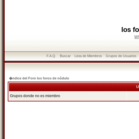
los f
w
F.A.Q.
Buscar
Lista de Miembros
Grupos de Usuarios
�ndice del Foro los foros de nódulo
U
Grupos donde no es miembro