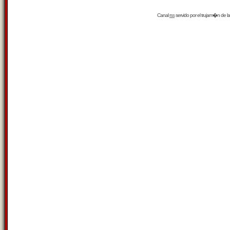
Canal
rss
servido por el
trujam�n
de la