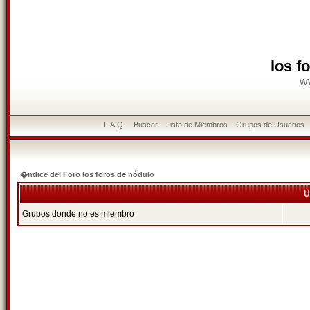
los f
w
F.A.Q.
Buscar
Lista de Miembros
Grupos de Usuarios
�ndice del Foro los foros de nódulo
U
Grupos donde no es miembro