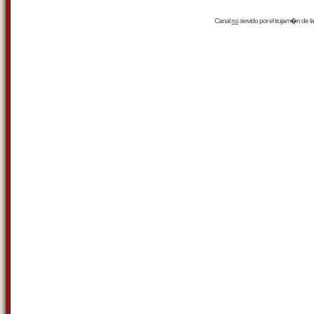
Canal
rss
servido por el
trujam�n
de la