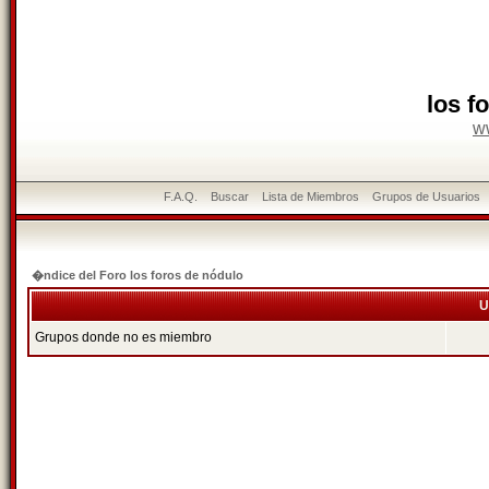
los f
w
F.A.Q.
Buscar
Lista de Miembros
Grupos de Usuarios
�ndice del Foro los foros de nódulo
U
Grupos donde no es miembro