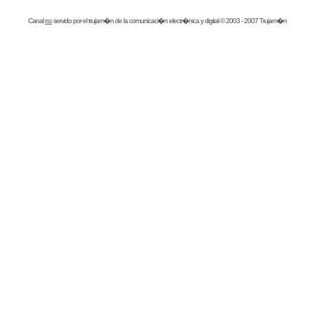
Canal
rss
servido por el
trujam�n
de la comunicaci�n electr�nica y digital © 2003 - 2007 Trujam�n