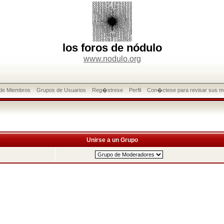
los foros de nódulo
www.nodulo.org
 de Miembros
Grupos de Usuarios
Reg�strese
Perfil
Con�ctese para revisar sus m
Unirse a un Grupo