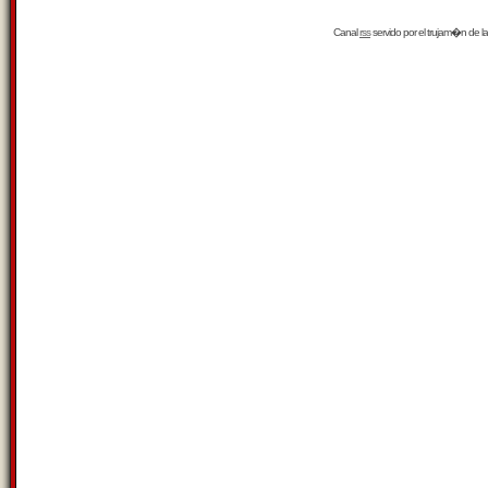
Canal
rss
servido por el
trujam�n
de la