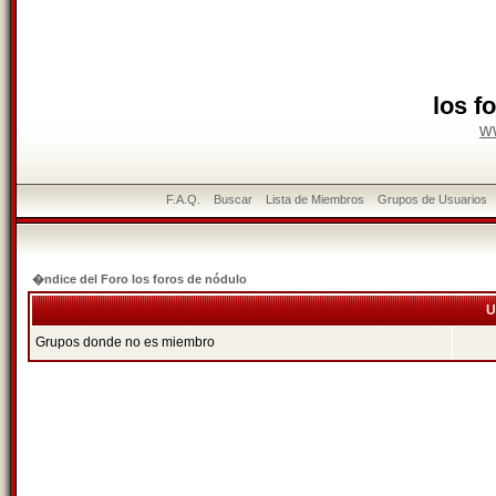
los f
w
F.A.Q.
Buscar
Lista de Miembros
Grupos de Usuarios
�ndice del Foro los foros de nódulo
U
Grupos donde no es miembro