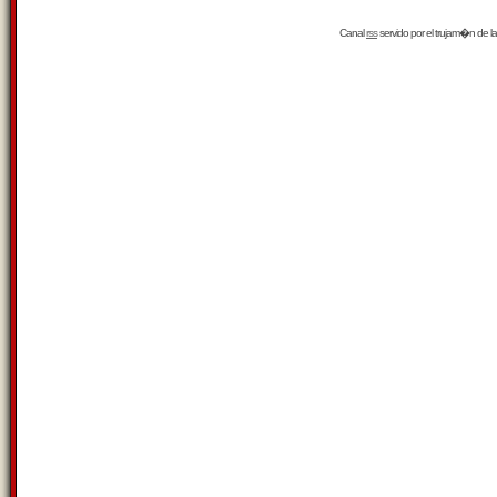
Canal
rss
servido por el
trujam�n
de la