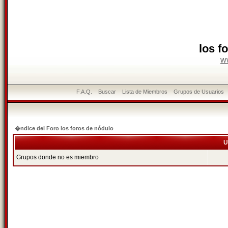
los f
w
F.A.Q.
Buscar
Lista de Miembros
Grupos de Usuarios
�ndice del Foro los foros de nódulo
U
Grupos donde no es miembro