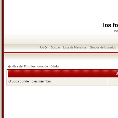
los f
w
F.A.Q.
Buscar
Lista de Miembros
Grupos de Usuarios
�ndice del Foro los foros de nódulo
U
Grupos donde no es miembro