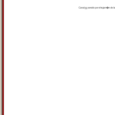
Canal
rss
servido por el
trujam�n
de la