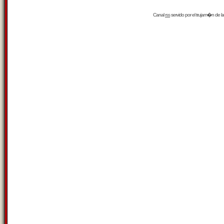
Canal
rss
servido por el
trujam�n
de la