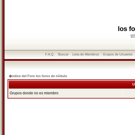
los f
w
F.A.Q.
Buscar
Lista de Miembros
Grupos de Usuarios
�ndice del Foro los foros de nódulo
U
Grupos donde no es miembro