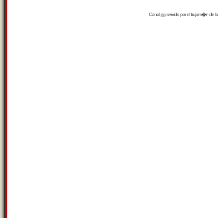
Canal
rss
servido por el
trujam�n
de la