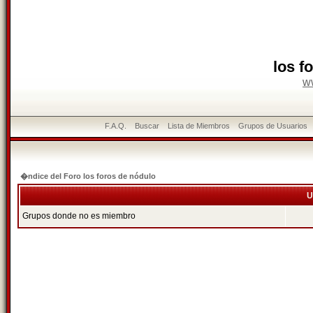
los f
w
F.A.Q.
Buscar
Lista de Miembros
Grupos de Usuarios
�ndice del Foro los foros de nódulo
U
Grupos donde no es miembro