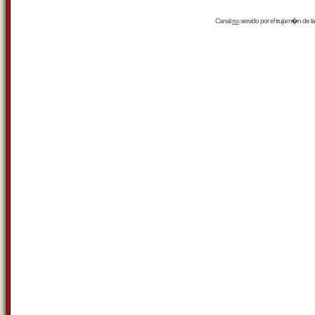
Canal
rss
servido por el
trujam�n
de la