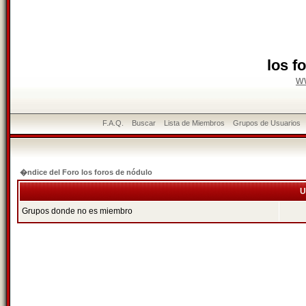
los f
w
F.A.Q.
Buscar
Lista de Miembros
Grupos de Usuarios
�ndice del Foro los foros de nódulo
U
Grupos donde no es miembro