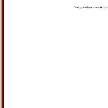
Canal
rss
servido por el
trujam�n
de la