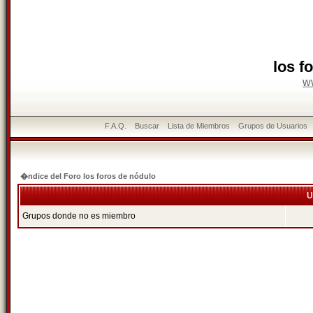
los f
w
F.A.Q.
Buscar
Lista de Miembros
Grupos de Usuarios
�ndice del Foro los foros de nódulo
U
Grupos donde no es miembro