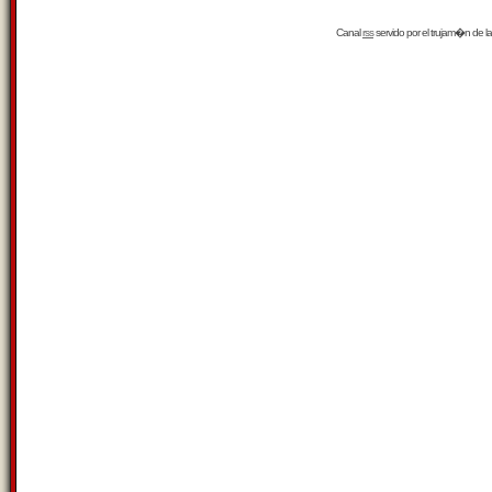
Canal
rss
servido por el
trujam�n
de la