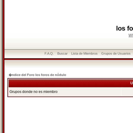
los f
w
F.A.Q.
Buscar
Lista de Miembros
Grupos de Usuarios
�ndice del Foro los foros de nódulo
U
Grupos donde no es miembro