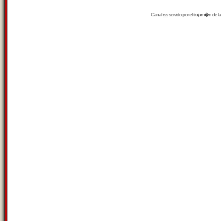
Canal
rss
servido por el
trujam�n
de la