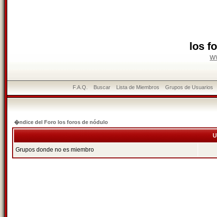
los f
w
F.A.Q.
Buscar
Lista de Miembros
Grupos de Usuarios
�ndice del Foro los foros de nódulo
U
Grupos donde no es miembro