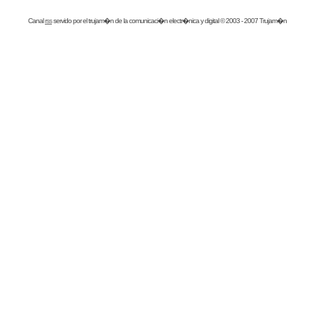
Canal
rss
servido por el
trujam�n
de la comunicaci�n electr�nica y digital © 2003 - 2007 Trujam�n