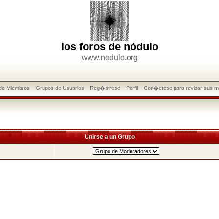
los foros de nódulo
www.nodulo.org
 de Miembros
Grupos de Usuarios
Reg�strese
Perfil
Con�ctese para revisar sus m
Unirse a un Grupo