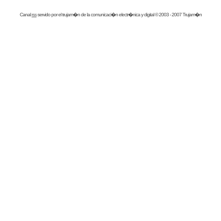
Canal
rss
servido por el
trujam�n
de la comunicaci�n electr�nica y digital © 2003 - 2007 Trujam�n