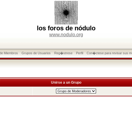
los foros de nódulo
www.nodulo.org
 de Miembros
Grupos de Usuarios
Reg�strese
Perfil
Con�ctese para revisar sus m
Unirse a un Grupo