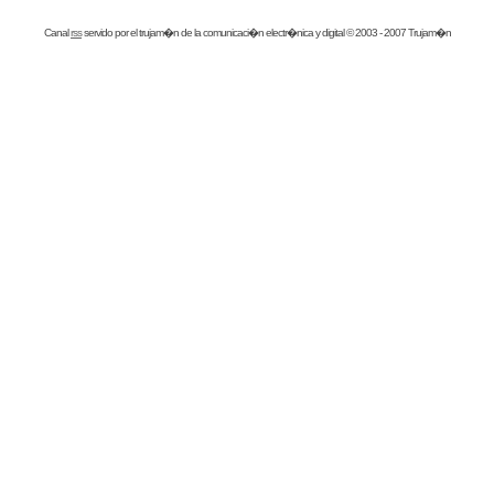
Canal
rss
servido por el
trujam�n
de la comunicaci�n electr�nica y digital © 2003 - 2007 Trujam�n