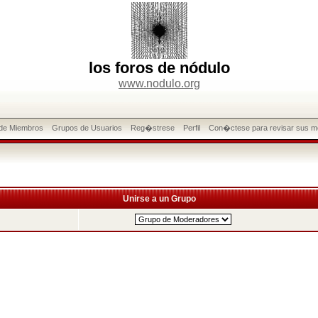
los foros de nódulo
www.nodulo.org
 de Miembros
Grupos de Usuarios
Reg�strese
Perfil
Con�ctese para revisar sus m
Unirse a un Grupo