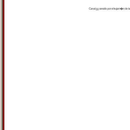
Canal
rss
servido por el
trujam�n
de la