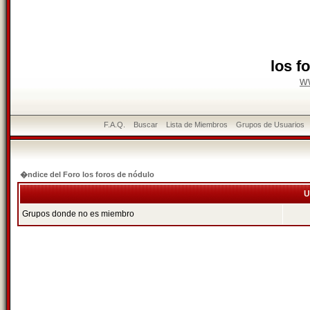
los f
w
F.A.Q.
Buscar
Lista de Miembros
Grupos de Usuarios
�ndice del Foro los foros de nódulo
U
Grupos donde no es miembro