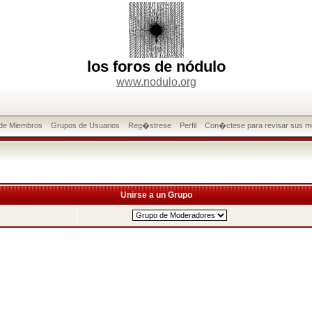
los foros de nódulo
www.nodulo.org
 de Miembros
Grupos de Usuarios
Reg�strese
Perfil
Con�ctese para revisar sus m
Unirse a un Grupo