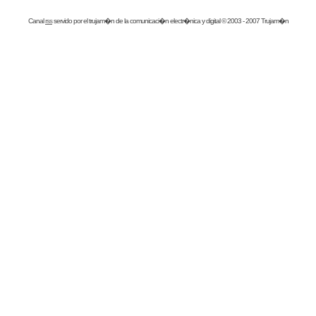
Canal
rss
servido por el
trujam�n
de la comunicaci�n electr�nica y digital © 2003 - 2007 Trujam�n