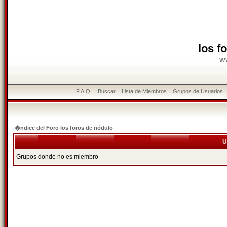
los f
w
F.A.Q.
Buscar
Lista de Miembros
Grupos de Usuarios
�ndice del Foro los foros de nódulo
U
Grupos donde no es miembro