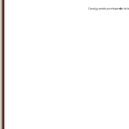
Canal
rss
servido por el
trujam�n
de la