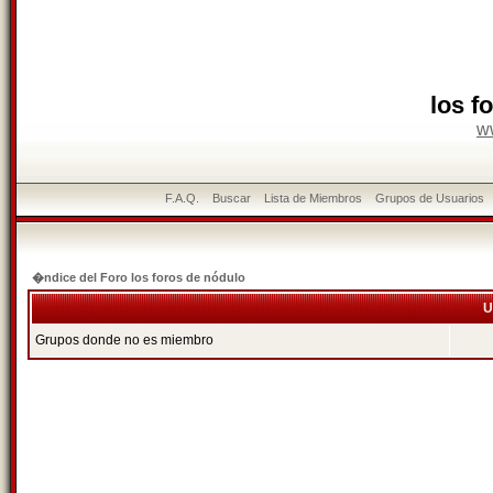
los f
w
F.A.Q.
Buscar
Lista de Miembros
Grupos de Usuarios
�ndice del Foro los foros de nódulo
U
Grupos donde no es miembro