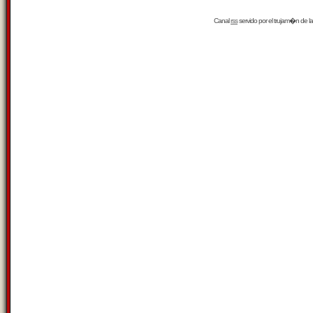
Canal
rss
servido por el
trujam�n
de la