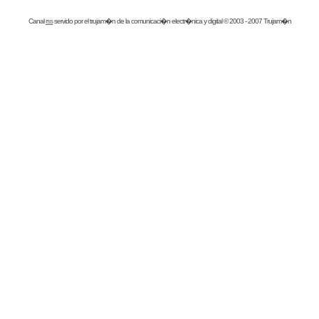
Canal
rss
servido por el
trujam�n
de la comunicaci�n electr�nica y digital © 2003 - 2007 Trujam�n