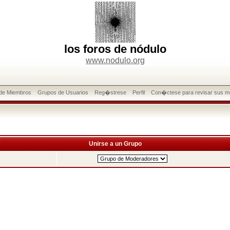
los foros de nódulo
www.nodulo.org
 de Miembros
Grupos de Usuarios
Reg�strese
Perfil
Con�ctese para revisar sus m
Unirse a un Grupo