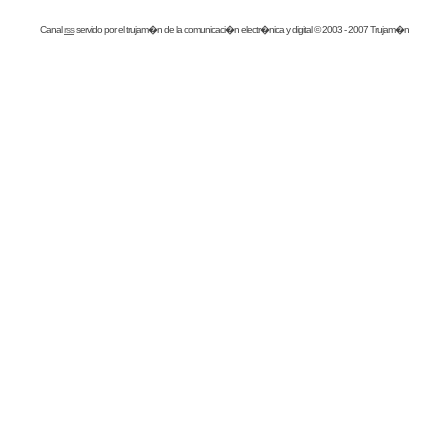
Canal
rss
servido por el
trujam�n
de la comunicaci�n electr�nica y digital © 2003 - 2007 Trujam�n