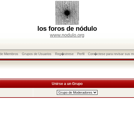
los foros de nódulo
www.nodulo.org
 de Miembros
Grupos de Usuarios
Reg�strese
Perfil
Con�ctese para revisar sus m
Unirse a un Grupo