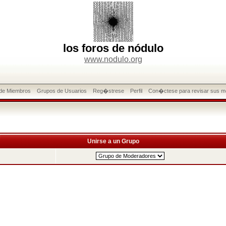
los foros de nódulo
www.nodulo.org
 de Miembros
Grupos de Usuarios
Reg�strese
Perfil
Con�ctese para revisar sus m
Unirse a un Grupo