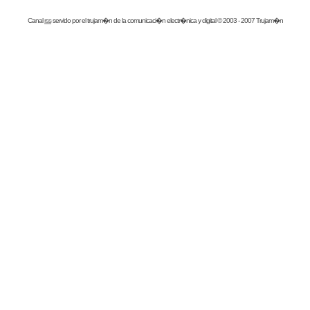
Canal
rss
servido por el
trujam�n
de la comunicaci�n electr�nica y digital © 2003 - 2007 Trujam�n