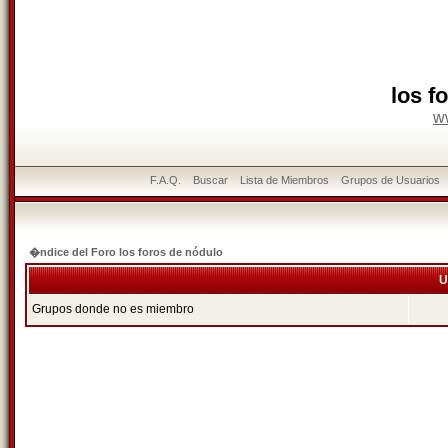
los f
w
F.A.Q.
Buscar
Lista de Miembros
Grupos de Usuarios
�ndice del Foro los foros de nódulo
U
Grupos donde no es miembro